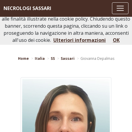
Questo sito o gli strumenti terzi da questo utilizzati si
NECROLOGI SASSARI
avvalgono di cookie necessari al funzionamento ed utili
alle finalità illustrate nella cookie policy. Chiudendo questo
banner, scorrendo questa pagina, cliccando su un link o
proseguendo la navigazione in altra maniera, acconsenti
Torna indietro
Stampa bacheca
all'uso dei cookie.
Ulteriori informazioni
OK
Home
Italia
SS
Sassari
Giovanna Depalmas