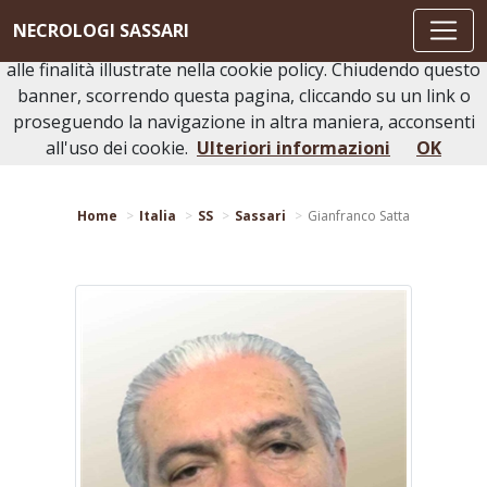
Questo sito o gli strumenti terzi da questo utilizzati si
NECROLOGI SASSARI
avvalgono di cookie necessari al funzionamento ed utili
alle finalità illustrate nella cookie policy. Chiudendo questo
banner, scorrendo questa pagina, cliccando su un link o
proseguendo la navigazione in altra maniera, acconsenti
Torna indietro
Stampa bacheca
all'uso dei cookie.
Ulteriori informazioni
OK
Home
Italia
SS
Sassari
Gianfranco Satta