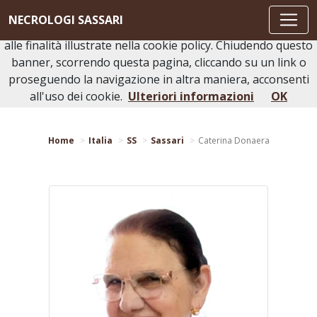
Questo sito o gli strumenti terzi da questo utilizzati si
NECROLOGI SASSARI
avvalgono di cookie necessari al funzionamento ed utili
alle finalità illustrate nella cookie policy. Chiudendo questo
banner, scorrendo questa pagina, cliccando su un link o
proseguendo la navigazione in altra maniera, acconsenti
Torna indietro
Stampa bacheca
all'uso dei cookie.
Ulteriori informazioni
OK
Home
Italia
SS
Sassari
Caterina Donaera