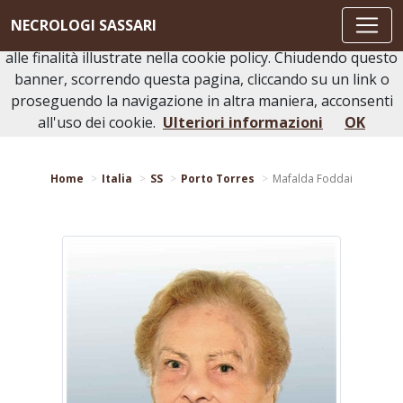
Questo sito o gli strumenti terzi da questo utilizzati si
NECROLOGI SASSARI
avvalgono di cookie necessari al funzionamento ed utili
alle finalità illustrate nella cookie policy. Chiudendo questo
banner, scorrendo questa pagina, cliccando su un link o
proseguendo la navigazione in altra maniera, acconsenti
Torna indietro
Stampa bacheca
all'uso dei cookie.
Ulteriori informazioni
OK
Home
Italia
SS
Porto Torres
Mafalda Foddai