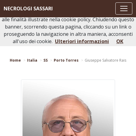
Questo sito o gli strumenti terzi da questo utilizzati si
NECROLOGI SASSARI
avvalgono di cookie necessari al funzionamento ed utili
alle finalità illustrate nella cookie policy. Chiudendo questo
banner, scorrendo questa pagina, cliccando su un link o
proseguendo la navigazione in altra maniera, acconsenti
Torna indietro
Stampa bacheca
all'uso dei cookie.
Ulteriori informazioni
OK
Home
Italia
SS
Porto Torres
Giuseppe Salvatore Rais