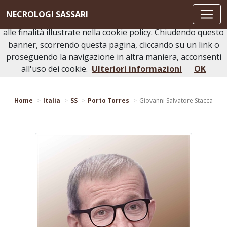
Questo sito o gli strumenti terzi da questo utilizzati si
NECROLOGI SASSARI
avvalgono di cookie necessari al funzionamento ed utili
alle finalità illustrate nella cookie policy. Chiudendo questo
banner, scorrendo questa pagina, cliccando su un link o
proseguendo la navigazione in altra maniera, acconsenti
Torna indietro
Stampa bacheca
all'uso dei cookie.
Ulteriori informazioni
OK
Home
Italia
SS
Porto Torres
Giovanni Salvatore Stacca