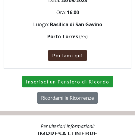
Data:
28/09/2023
Ora:
16:00
Luogo:
Basilica di San Gavino
Porto Torres
(SS)
Portami qui
Inserisci un Pensiero di Ricordo
Ricordami le Ricorrenze
Per ulteriori informazioni:
IMPRESA FUNEBRE