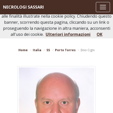
Questo sito o gli strumenti terzi da questo utilizzati si
NECROLOGI SASSARI
avvalgono di cookie necessari al funzionamento ed utili
alle finalità illustrate nella cookie policy. Chiudendo questo
banner, scorrendo questa pagina, cliccando su un link o
proseguendo la navigazione in altra maniera, acconsenti
Torna indietro
Stampa bacheca
all'uso dei cookie.
Ulteriori informazioni
OK
Home
Italia
SS
Porto Torres
Enio Cigni