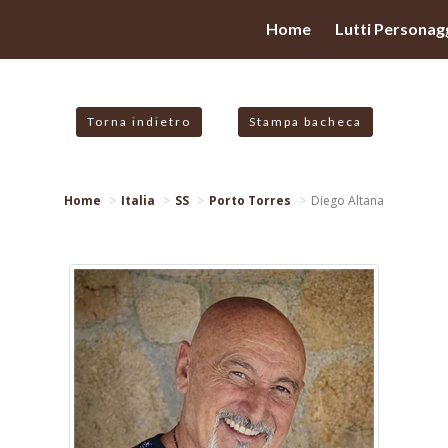
valgono di cookie necessari al funzionamento ed utili alle fina
Home
Lutti Personagg
 proseguendo la navigazione in altra maniera, acconsenti all
Torna indietro
Stampa bacheca
Home
Italia
SS
Porto Torres
Diego Altana