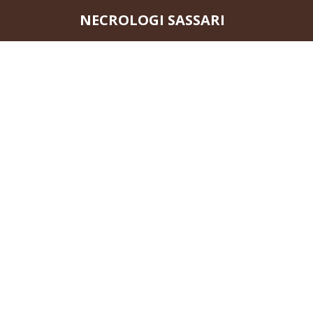
Questo sito o gli strumenti terzi da questo utilizzati si av
NECROLOGI SASSARI
scorrendo questa pagina, cliccando su un link o