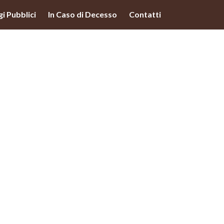
lità illustrate nella cookie policy. Chiudendo questo banner,
i Pubblici
In Caso di Decesso
Contatti
'uso dei cookie.
Ulteriori informazioni
OK