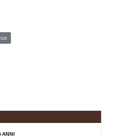
nze
6 ANNI