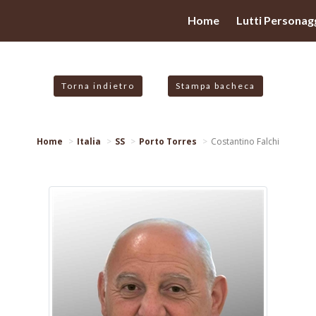
valgono di cookie necessari al funzionamento ed utili alle fina
Home
Lutti Personagg
 proseguendo la navigazione in altra maniera, acconsenti all
Torna indietro
Stampa bacheca
Home
Italia
SS
Porto Torres
Costantino Falchi