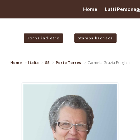
valgono di cookie necessari al funzionamento ed utili alle fina
Home
Lutti Personagg
 proseguendo la navigazione in altra maniera, acconsenti all
Torna indietro
Stampa bacheca
Home
Italia
SS
Porto Torres
Carmela Grazia Fraglica