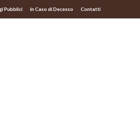
lità illustrate nella cookie policy. Chiudendo questo banner,
i Pubblici
In Caso di Decesso
Contatti
'uso dei cookie.
Ulteriori informazioni
OK