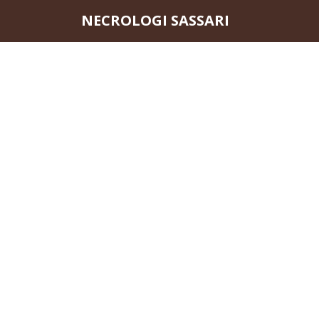
Questo sito o gli strumenti terzi da questo utilizzati si av
NECROLOGI SASSARI
scorrendo questa pagina, cliccando su un link o