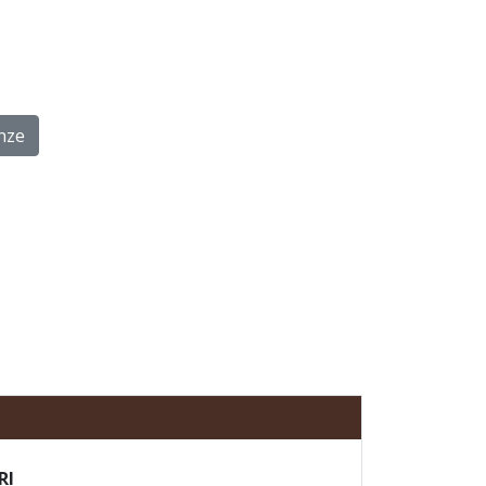
nze
RI