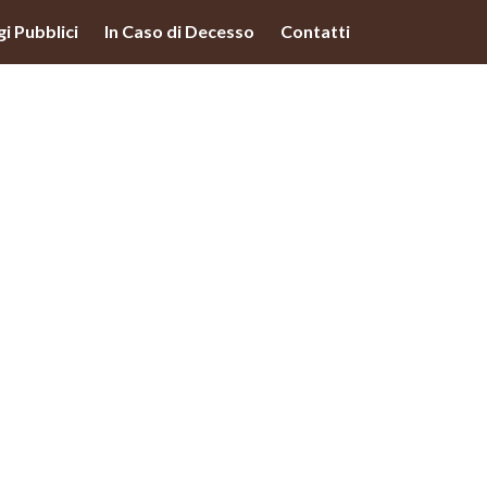
lità illustrate nella cookie policy. Chiudendo questo banner,
i Pubblici
In Caso di Decesso
Contatti
'uso dei cookie.
Ulteriori informazioni
OK