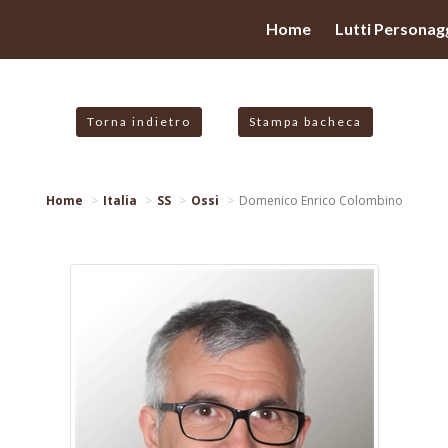
valgono di cookie necessari al funzionamento ed utili alle fina
Home
Lutti Personagg
 proseguendo la navigazione in altra maniera, acconsenti all
Torna indietro
Stampa bacheca
Home
Italia
SS
Ossi
Domenico Enrico Colombino