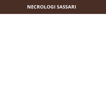
Questo sito o gli strumenti terzi da questo utilizzati si av
NECROLOGI SASSARI
scorrendo questa pagina, cliccando su un link o