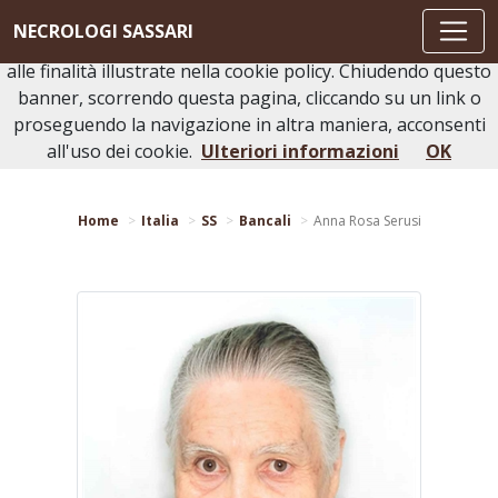
Questo sito o gli strumenti terzi da questo utilizzati si
NECROLOGI SASSARI
avvalgono di cookie necessari al funzionamento ed utili
alle finalità illustrate nella cookie policy. Chiudendo questo
banner, scorrendo questa pagina, cliccando su un link o
proseguendo la navigazione in altra maniera, acconsenti
Torna indietro
Stampa bacheca
all'uso dei cookie.
Ulteriori informazioni
OK
Home
Italia
SS
Bancali
Anna Rosa Serusi